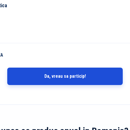
tica
TA
Da, vreau sa particip!