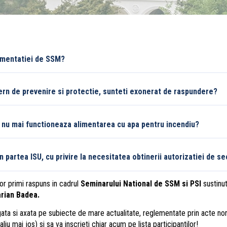
umentatiei de SSM?
tern de prevenire si protectie, sunteti exonerat de raspundere?
a nu mai functioneaza alimentarea cu apa pentru incendiu?
 partea ISU, cu privire la necesitatea obtinerii autorizatiei de se
vor primi raspuns in cadrul
Seminarului National de SSM si PSI
sustinu
arian Badea.
ata si axata pe subiecte de mare actualitate, reglementate prin acte no
u mai jos) si sa va inscrieti chiar acum pe lista participantilor!