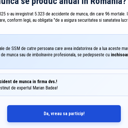
munca se produc anual in Romania?
 2025 s-au inregistrat 5.323 de accidente de munca, din care 96 mortale. 
are, conform legii, au obligatia "de a asigura securitatea si sanatatea luc
gale de SSM de catre persoana care avea indatorirea de a lua aceste mas
t de munca sau de imbolnavire profesionala, se pedepseste cu
inchisoar
cident de munca in firma dvs.!
ustinut de expertul Marian Badea!
Da, vreau sa particip!